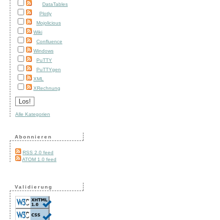
DataTables
Plotly
Mojolicious
Wiki
Confluence
Windows
PuTTY
PuTTYgen
XML
XRechnung
Alle Kategorien
Abonnieren
RSS 2.0 feed
ATOM 1.0 feed
Validierung