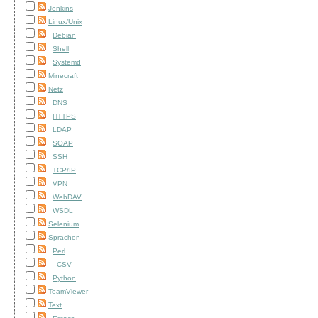
Jenkins
Linux/Unix
Debian
Shell
Systemd
Minecraft
Netz
DNS
HTTPS
LDAP
SOAP
SSH
TCP/IP
VPN
WebDAV
WSDL
Selenium
Sprachen
Perl
CSV
Python
TeamViewer
Text