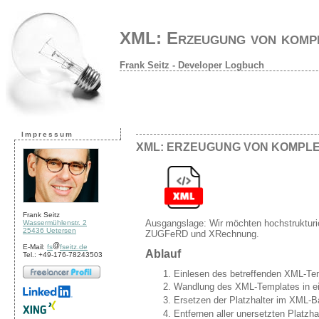
XML: Erzeugung von kom
Frank Seitz - Developer Logbuch
Impressum
XML: ERZEUGUNG VON KOMPL
Frank Seitz
Ausgangslage: Wir möchten hochstruktur
Wassermühlenstr. 2
25436 Uetersen
ZUGFeRD und XRechnung.
E-Mail:
fs
fseitz.de
Ablauf
Tel.: +49-176-78243503
Einlesen des betreffenden XML-Tem
Wandlung des XML-Templates in ei
Ersetzen der Platzhalter im XML-
Entfernen aller unersetzten Platzha