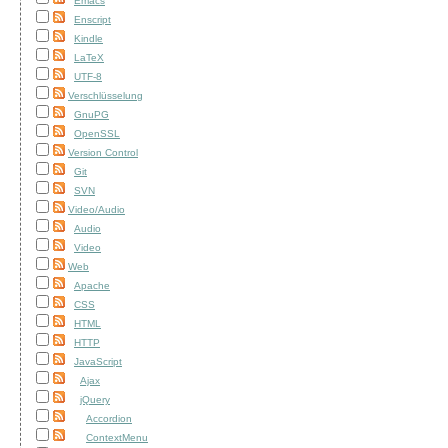
Emacs
Enscript
Kindle
LaTeX
UTF-8
Verschlüsselung
GnuPG
OpenSSL
Version Control
Git
SVN
Video/Audio
Audio
Video
Web
Apache
CSS
HTML
HTTP
JavaScript
Ajax
jQuery
Accordion
ContextMenu