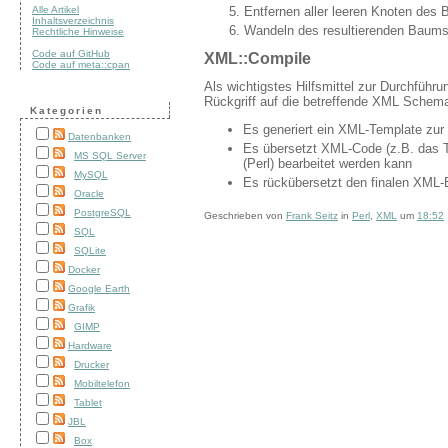
Alle Artikel
Entfernen aller leeren Knoten des 
Inhaltsverzeichnis
Wandeln des resultierenden Baum
Rechtliche Hinweise
Code auf GitHub
XML::Compile
Code auf meta::cpan
Als wichtigstes Hilfsmittel zur Durchfüh
Rückgriff auf die betreffende XML Schema
Kategorien
Es generiert ein XML-Template zur
Datenbanken
Es übersetzt XML-Code (z.B. das T
MS SQL Server
(Perl) bearbeitet werden kann
MySQL
Es rückübersetzt den finalen XM
Oracle
PostgreSQL
Geschrieben von
Frank Seitz
in
Perl
,
XML
um
18:52
SQL
SQLite
Docker
Google Earth
Grafik
GIMP
Hardware
Drucker
Mobiltelefon
Tablet
JBL
Box