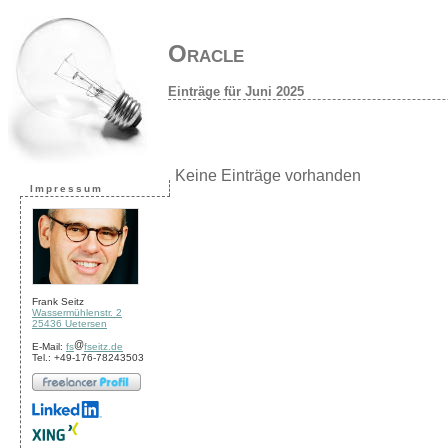
Oracle
Einträge für Juni 2025
Keine Einträge vorhanden
Impressum
Frank Seitz
Wassermühlenstr. 2
25436 Uetersen
E-Mail:
fs
fseitz.de
Tel.: +49-176-78243503