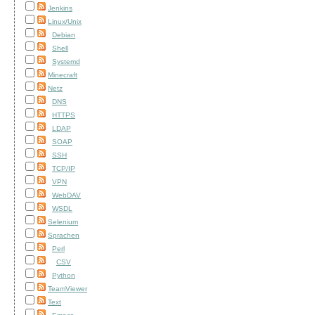
Jenkins
Linux/Unix
Debian
Shell
Systemd
Minecraft
Netz
DNS
HTTPS
LDAP
SOAP
SSH
TCP/IP
VPN
WebDAV
WSDL
Selenium
Sprachen
Perl
CSV
Python
TeamViewer
Text