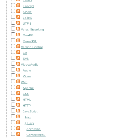
Emacs
Enscript
Kindle
LaTeX
UTF-8
Verschlüsselung
GnuPG
OpenSSL
Version Control
Git
SVN
Video/Audio
Audio
Video
Web
Apache
CSS
HTML
HTTP
JavaScript
Ajax
jQuery
Accordion
ContextMenu