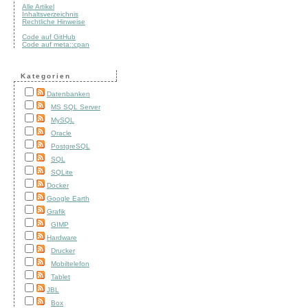
Alle Artikel
Inhaltsverzeichnis
Rechtliche Hinweise
Code auf GitHub
Code auf meta::cpan
Kategorien
Datenbanken
MS SQL Server
MySQL
Oracle
PostgreSQL
SQL
SQLite
Docker
Google Earth
Grafik
GIMP
Hardware
Drucker
Mobiltelefon
Tablet
JBL
Box