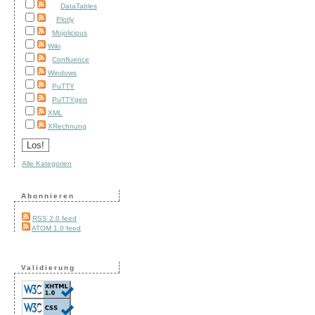
DataTables
Plotly
Mojolicious
Wiki
Confluence
Windows
PuTTY
PuTTYgen
XML
XRechnung
Alle Kategorien
Abonnieren
RSS 2.0 feed
ATOM 1.0 feed
Validierung