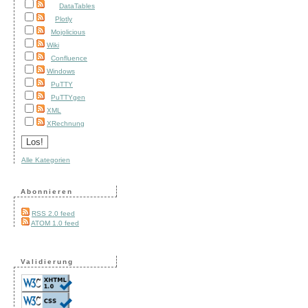
DataTables
Plotly
Mojolicious
Wiki
Confluence
Windows
PuTTY
PuTTYgen
XML
XRechnung
Alle Kategorien
Abonnieren
RSS 2.0 feed
ATOM 1.0 feed
Validierung