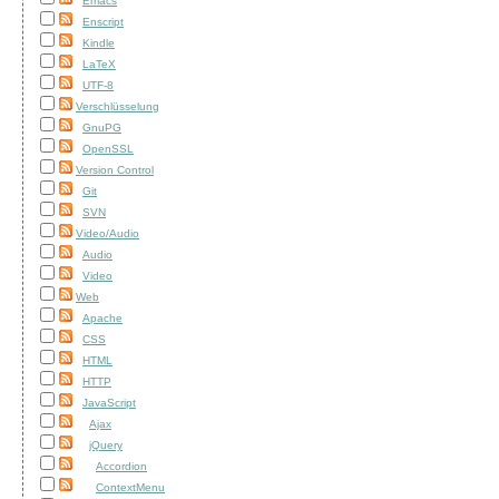
Emacs
Enscript
Kindle
LaTeX
UTF-8
Verschlüsselung
GnuPG
OpenSSL
Version Control
Git
SVN
Video/Audio
Audio
Video
Web
Apache
CSS
HTML
HTTP
JavaScript
Ajax
jQuery
Accordion
ContextMenu