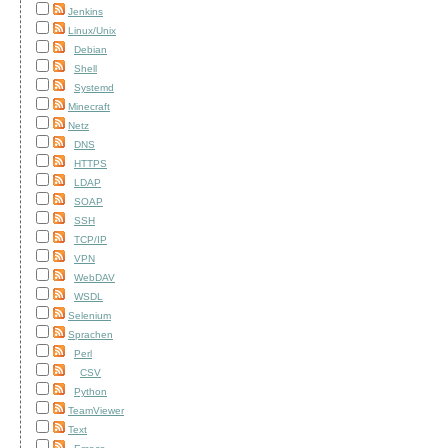
Jenkins
Linux/Unix
Debian
Shell
Systemd
Minecraft
Netz
DNS
HTTPS
LDAP
SOAP
SSH
TCP/IP
VPN
WebDAV
WSDL
Selenium
Sprachen
Perl
CSV
Python
TeamViewer
Text