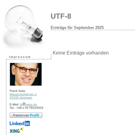
UTF-8
Einträge für September 2025
Keine Einträge vorhanden
Impressum
Frank Seitz
Wassermühlenstr. 2
25436 Uetersen
E-Mail:
fs
fseitz.de
Tel.: +49-176-78243503