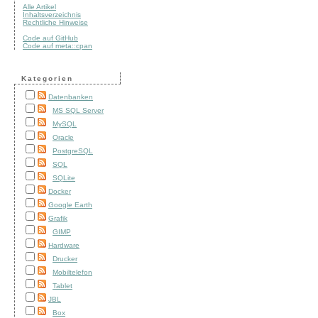
Alle Artikel
Inhaltsverzeichnis
Rechtliche Hinweise
Code auf GitHub
Code auf meta::cpan
Kategorien
Datenbanken
MS SQL Server
MySQL
Oracle
PostgreSQL
SQL
SQLite
Docker
Google Earth
Grafik
GIMP
Hardware
Drucker
Mobiltelefon
Tablet
JBL
Box