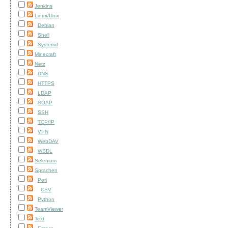
Jenkins
Linux/Unix
Debian
Shell
Systemd
Minecraft
Netz
DNS
HTTPS
LDAP
SOAP
SSH
TCP/IP
VPN
WebDAV
WSDL
Selenium
Sprachen
Perl
CSV
Python
TeamViewer
Text