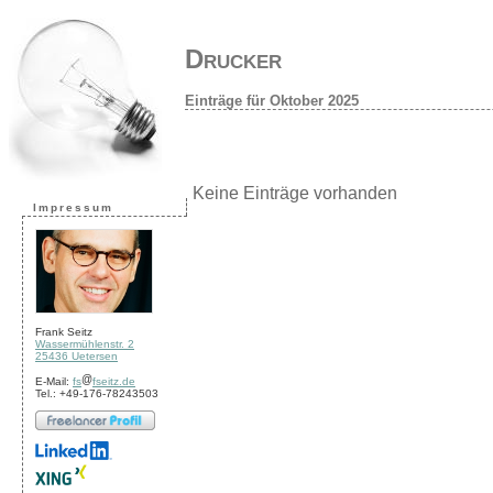
Drucker
Einträge für Oktober 2025
Keine Einträge vorhanden
Impressum
Frank Seitz
Wassermühlenstr. 2
25436 Uetersen
E-Mail:
fs
fseitz.de
Tel.: +49-176-78243503