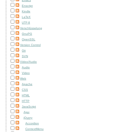
Emacs
Enscript
Kindle
LaTeX
UTF-8
Verschlüsselung
GnuPG
OpenSSL
Version Control
Git
SVN
Video/Audio
Audio
Video
Web
Apache
CSS
HTML
HTTP
JavaScript
Ajax
jQuery
Accordion
ContextMenu