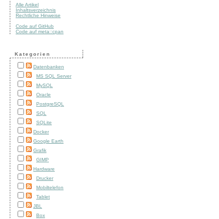
Alle Artikel
Inhaltsverzeichnis
Rechtliche Hinweise
Code auf GitHub
Code auf meta::cpan
Kategorien
Datenbanken
MS SQL Server
MySQL
Oracle
PostgreSQL
SQL
SQLite
Docker
Google Earth
Grafik
GIMP
Hardware
Drucker
Mobiltelefon
Tablet
JBL
Box