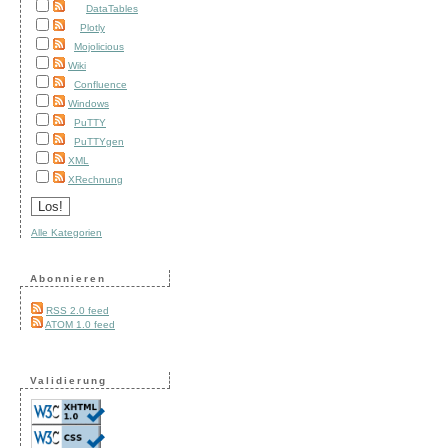
DataTables
Plotly
Mojolicious
Wiki
Confluence
Windows
PuTTY
PuTTYgen
XML
XRechnung
Alle Kategorien
Abonnieren
RSS 2.0 feed
ATOM 1.0 feed
Validierung