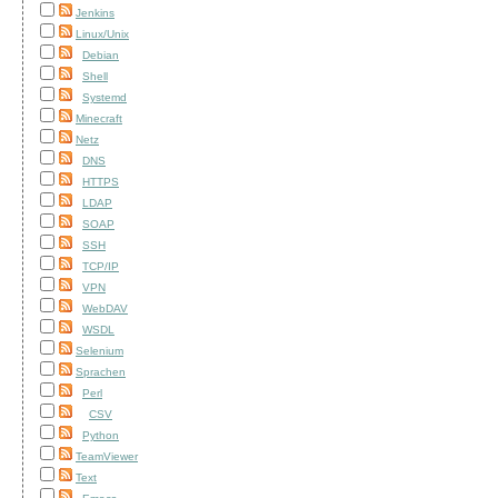
Jenkins
Linux/Unix
Debian
Shell
Systemd
Minecraft
Netz
DNS
HTTPS
LDAP
SOAP
SSH
TCP/IP
VPN
WebDAV
WSDL
Selenium
Sprachen
Perl
CSV
Python
TeamViewer
Text