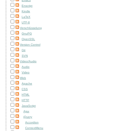
Emacs
Enscript
Kindle
LaTeX
UTF-8
Verschlüsselung
GnuPG
OpenSSL
Version Control
Git
SVN
Video/Audio
Audio
Video
Web
Apache
CSS
HTML
HTTP
JavaScript
Ajax
jQuery
Accordion
ContextMenu