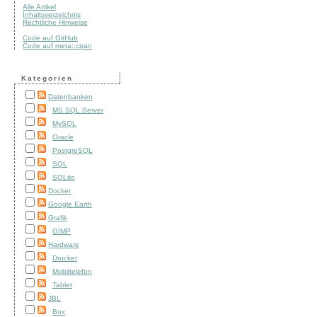
Alle Artikel
Inhaltsverzeichnis
Rechtliche Hinweise
Code auf GitHub
Code auf meta::cpan
Kategorien
Datenbanken
MS SQL Server
MySQL
Oracle
PostgreSQL
SQL
SQLite
Docker
Google Earth
Grafik
GIMP
Hardware
Drucker
Mobiltelefon
Tablet
JBL
Box