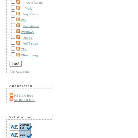
DataTables
Plotly
Mojolicious
Wiki
Confluence
Windows
PuTTY
PuTTYgen
XML
XRechnung
Alle Kategorien
Abonnieren
RSS 2.0 feed
ATOM 1.0 feed
Validierung