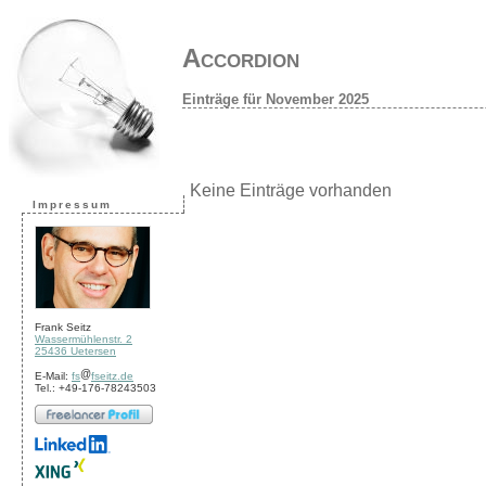
Accordion
Einträge für November 2025
Keine Einträge vorhanden
Impressum
Frank Seitz
Wassermühlenstr. 2
25436 Uetersen
E-Mail:
fs
fseitz.de
Tel.: +49-176-78243503