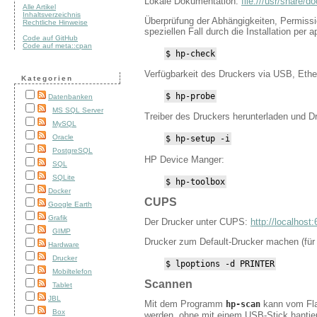
Lokale Dokumentation:
file:///usr/share/d
Alle Artikel
Inhaltsverzeichnis
Überprüfung der Abhängigkeiten, Permissi
Rechtliche Hinweise
speziellen Fall durch die Installation per a
Code auf GitHub
Code auf meta::cpan
$ hp-check
Verfügbarkeit des Druckers via USB, Eth
Kategorien
$ hp-probe
Datenbanken
MS SQL Server
Treiber des Druckers herunterladen und Dr
MySQL
Oracle
$ hp-setup -i
PostgreSQL
HP Device Manger:
SQL
SQLite
$ hp-toolbox
Docker
CUPS
Google Earth
Grafik
Der Drucker unter CUPS:
http://localhost
GIMP
Drucker zum Default-Drucker machen (für l
Hardware
Drucker
$ lpoptions -d PRINTER
Mobiltelefon
Scannen
Tablet
JBL
Mit dem Programm
kann vom Fla
hp-scan
Box
werden, ohne mit einem USB-Stick hanti