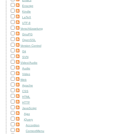
Emacs
Enscript
Kindle
LaTeX
UTF-8
Verschlüsselung
GnuPG
OpenSSL
Version Control
Git
SVN
Video/Audio
Audio
Video
Web
Apache
CSS
HTML
HTTP
JavaScript
Ajax
jQuery
Accordion
ContextMenu