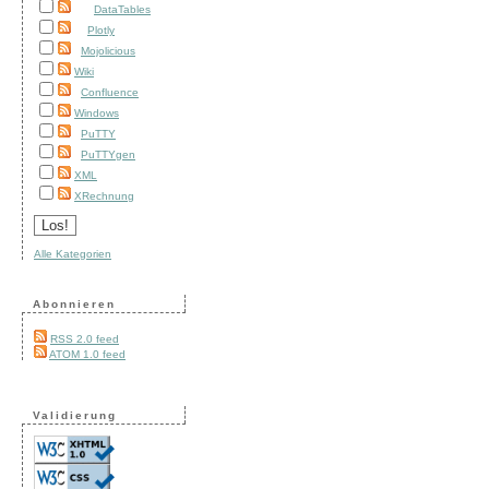
DataTables
Plotly
Mojolicious
Wiki
Confluence
Windows
PuTTY
PuTTYgen
XML
XRechnung
Alle Kategorien
Abonnieren
RSS 2.0 feed
ATOM 1.0 feed
Validierung