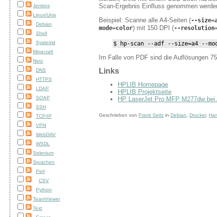
Scan-Ergebnis Einfluss genommen werde
Jenkins
Linux/Unix
Beispiel: Scanne alle A4-Seiten (
--size=
Debian
) mit 150 DPI (
mode=color
--resolution
Shell
Systemd
$ hp-scan --adf --size=a4 --mo
Minecraft
Im Falle von PDF sind die Auflösungen 75
Netz
Links
DNS
HTTPS
HPLIB Homepage
LDAP
HPLIB Projektseite
SOAP
HP LaserJet Pro MFP M277dw bei
SSH
Geschrieben von
Frank Seitz
in
Debian
,
Drucker
,
Har
TCP/IP
VPN
WebDAV
WSDL
Selenium
Sprachen
Perl
CSV
Python
TeamViewer
Text