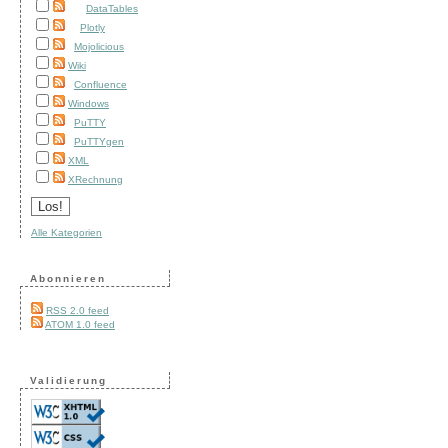
DataTables
Plotly
Mojolicious
Wiki
Confluence
Windows
PuTTY
PuTTYgen
XML
XRechnung
Alle Kategorien
Abonnieren
RSS 2.0 feed
ATOM 1.0 feed
Validierung