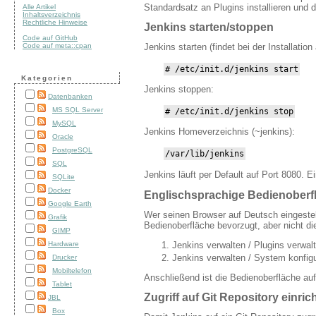
Standardsatz an Plugins installieren und d
Alle Artikel
Inhaltsverzeichnis
Rechtliche Hinweise
Jenkins starten/stoppen
Code auf GitHub
Jenkins starten (findet bei der Installation
Code auf meta::cpan
# /etc/init.d/jenkins start
Kategorien
Jenkins stoppen:
Datenbanken
MS SQL Server
# /etc/init.d/jenkins stop
MySQL
Jenkins Homeverzeichnis (~jenkins):
Oracle
PostgreSQL
/var/lib/jenkins
SQL
Jenkins läuft per Default auf Port 8080. E
SQLite
Docker
Englischsprachige Bedienoberf
Google Earth
Wer seinen Browser auf Deutsch eingestell
Grafik
Bedienoberfläche bevorzugt, aber nicht d
GIMP
Jenkins verwalten / Plugins verwalt
Hardware
Jenkins verwalten / System konfigu
Drucker
Mobiltelefon
Anschließend ist die Bedienoberfläche auf
Tablet
Zugriff auf Git Repository einric
JBL
Box