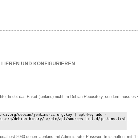
LLIEREN UND KONFIGURIEREN
hte, findet das Paket (jenkins) nicht im Debian Repository, sondern muss es 
s-ci.org/debian/jenkins-ci.org.key | apt-key add -

ci.org/debian binary/ >/etc/apt/sources.list.d/jenkins.list

ocalhost:8080 gehen, Jenkins mit Administrator-Passwort freischalten, mit "I