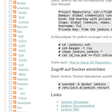
Damit Jenkins auf ein Git-Repository zugre
Jenkins
Zum Beispiel:
Linux/Unix
Project Repository: ssh://fs2@l
Debian
Domain: Global credentials (unr
Shell
Kind: SSH Userkey with private 
Systemd
Scope: Global (Jenkins, nodes, 
Username: fs2

Minecraft
Private Key: from the jenkins 
Netz
DNS
Schlüsselpaar für jenkins erzeugen und z
HTTPS
# cd ~jenkins/.ssh

LDAP
# ssh-keygen -t rsa

SOAP
# chown jenkins.jenkins *

# cat id_rsa.pub >>~fs2/.ssh/a
SSH
TCP/IP
Siehe auch:
How to Setup Git Repository 
VPN
Zugriff auf Docker einrichten
WebDAV
WSDL
Damit Jenkins Docker-Operationen ausfüh
Selenium
Sprachen
# usermod -G docker jenkins

# /etc/init.d/jenkins restart
Perl
CSV
Links
Python
Jenkins Homepage
TeamViewer
Jenkins Documentation
Text
Jenkins Wiki