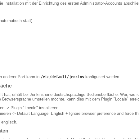
ie Installation mit der Einrichtung des ersten Administrator-Accounts abschli
 automatisch statt):
in anderer Port kann in
konfiguriert werden.
/etc/default/jenkins
läche
t hat, erhält bei Jenkins eine deutschsprachige Bedienoberfläche. Wer, wie i
ie Browsersprache umstellen möchte, kann dies mit dem Plugin "Locale" errei
en -> Plugin "Locale" installieren
rieren -> Default Language: English + Ignore browser preference and force thi
 englisch.
hten