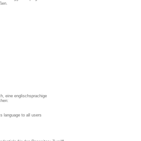
eßen.
ch, eine englischsprachige
chen:
s language to all users