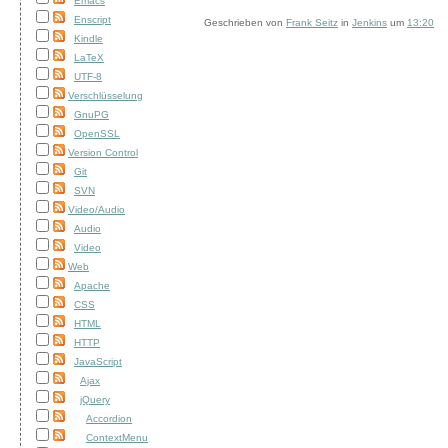
Emacs
Enscript
Geschrieben von
Frank Seitz
in
Jenkins
um
13:20
Kindle
LaTeX
UTF-8
Verschlüsselung
GnuPG
OpenSSL
Version Control
Git
SVN
Video/Audio
Audio
Video
Web
Apache
CSS
HTML
HTTP
JavaScript
Ajax
jQuery
Accordion
ContextMenu