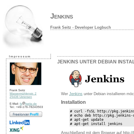
Jenkins
Frank Seitz - Developer Logbuch
Impressum
JENKINS UNTER DEBIAN INSTA
Frank Seitz
Wer
Jenkins
unter Debian installieren möc
Wassermühlenstr. 2
25436 Uetersen
Installation
E-Mail:
fs
fseitz.de
Tel.: +49-176-78243503
# curl -fsSL http://pkg.jenkin
# echo deb http://pkg.jenkins-
# apt-get update

# apt-get install jenkins
Anschließend mit dem Browser auf http://l