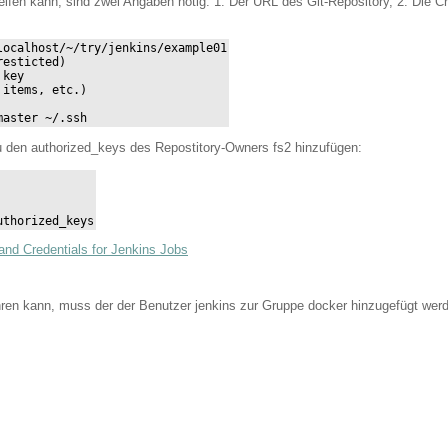
ifen kann, sind zwei Angaben nötig: 1. Der URL des Git-Repository, 2. Die Cre
ocalhost/~/try/jenkins/example01

esticted)

key

items, etc.)

master ~/.ssh
u den authorized_keys des Repostitory-Owners fs2 hinzufügen:
uthorized_keys
and Credentials for Jenkins Jobs
ren kann, muss der der Benutzer jenkins zur Gruppe docker hinzugefügt wer