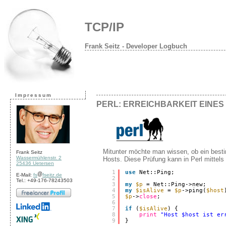
TCP/IP
Frank Seitz - Developer Logbuch
Impressum
PERL: ERREICHBARKEIT EINES
Mitunter möchte man wissen, ob ein besti
Frank Seitz
Wassermühlenstr. 2
Hosts. Diese Prüfung kann in Perl mittel
25436 Uetersen
1
use
Net::Ping;
E-Mail:
fs
fseitz.de
2
Tel.: +49-176-78243503
3
my
$p
= Net::Ping->new;
4
my
$isAlive
= 
$p
->ping(
$host
5
$p
->
close
;
6
7
if
(
$isAlive
) {
8
print
"Host $host ist er
9
}