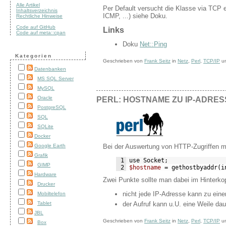
Alle Artikel
Per Default versucht die Klasse via TCP 
Inhaltsverzeichnis
ICMP, ...) siehe Doku.
Rechtliche Hinweise
Code auf GitHub
Links
Code auf meta::cpan
Doku
Net::Ping
Kategorien
Geschrieben von
Frank Seitz
in
Netz
,
Perl
,
TCP/IP
u
Datenbanken
MS SQL Server
MySQL
Oracle
PERL: HOSTNAME ZU IP-ADRES
PostgreSQL
SQL
SQLite
Docker
Bei der Auswertung von HTTP-Zugriffen m
Google Earth
Grafik
 1
use
 Socket
;
GIMP
 2
$hostname
=
gethostbyaddr
(
i
Hardware
Zwei Punkte sollte man dabei im Hinterkop
Drucker
nicht jede IP-Adresse kann zu ein
Mobiltelefon
Tablet
der Aufruf kann u.U. eine Weile da
JBL
Geschrieben von
Frank Seitz
in
Netz
,
Perl
,
TCP/IP
u
Box