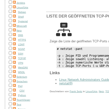
Jenkins
Linux/Unix
Debian
LISTE DER GEÖFFNETEN TCP-
Shell
Systemd
Minecraft
Netz
DNS
HTTPS
Zeige die Liste der geöffneten TCP-Ports
LDAP
# netstat -pant

SOAP
SSH
-p : Zeige PID und Programmname
TCP/IP
-a : Zeige sowohl Listening- al
-n : Zeige numerische Werte st
VPN
-t : Zeige TCP-Ports (-u UDP-P
WebDAV
WSDL
Links
Selenium
Linux Network Administrators Gui
Sprachen
netstat(8)
Perl
CSV
Geschrieben von
Frank Seitz
in
Linux/Unix
,
Netz
,
TC
Python
TeamViewer
Text