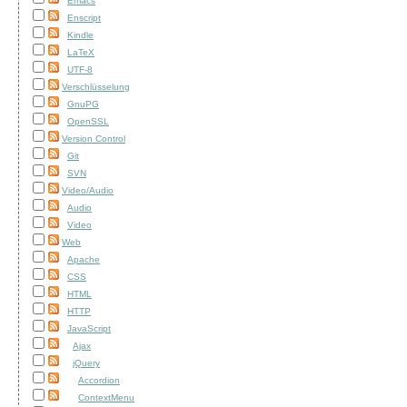
Emacs
Enscript
Kindle
LaTeX
UTF-8
Verschlüsselung
GnuPG
OpenSSL
Version Control
Git
SVN
Video/Audio
Audio
Video
Web
Apache
CSS
HTML
HTTP
JavaScript
Ajax
jQuery
Accordion
ContextMenu