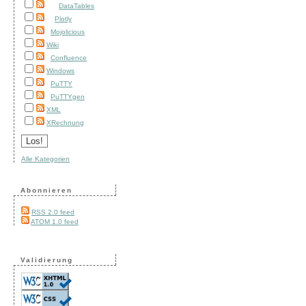
DataTables
Plotly
Mojolicious
Wiki
Confluence
Windows
PuTTY
PuTTYgen
XML
XRechnung
Alle Kategorien
Abonnieren
RSS 2.0 feed
ATOM 1.0 feed
Validierung