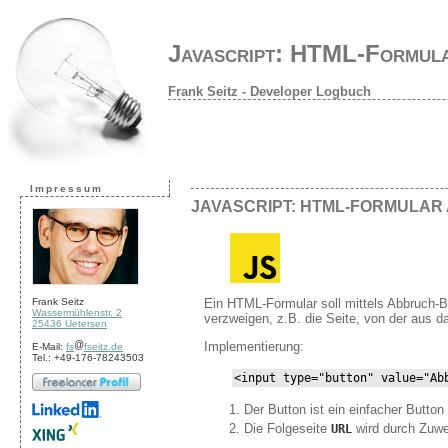
Javascript: HTML-Formul
Frank Seitz - Developer Logbuch
Impressum
JAVASCRIPT: HTML-FORMULA
Ein HTML-Formular soll mittels Abbruch-B
Frank Seitz
Wassermühlenstr. 2
verzweigen, z.B. die Seite, von der aus d
25436 Uetersen
Implementierung:
E-Mail:
fs
fseitz.de
Tel.: +49-176-78243503
<input type="button" value="Ab
Der Button ist ein einfacher Button 
Die Folgeseite
wird durch Zuwei
URL