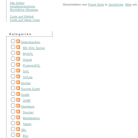
Alle Artikel
Geschrieben von
Frank Seitz
in
JavaScript
,
Web
um
Inhaltsverzeichnis
Rechtliche Hinweise
Code auf GitHub
Code auf meta::cpan
Kategorien
Datenbanken
MS SQL Server
MySQL
Oracle
PostgreSQL
SQL
SQLite
Docker
Google Earth
Grafik
GIMP
Hardware
Drucker
Mobiltelefon
Tablet
JBL
Box