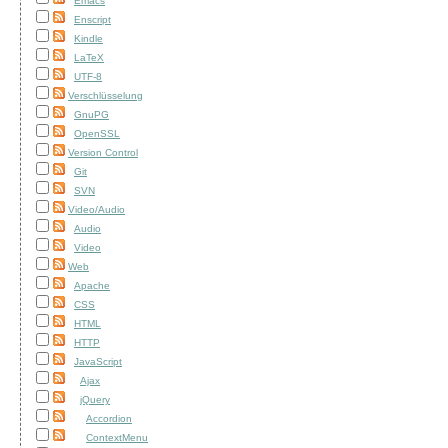
Emacs
Enscript
Kindle
LaTeX
UTF-8
Verschlüsselung
GnuPG
OpenSSL
Version Control
Git
SVN
Video/Audio
Audio
Video
Web
Apache
CSS
HTML
HTTP
JavaScript
Ajax
jQuery
Accordion
ContextMenu