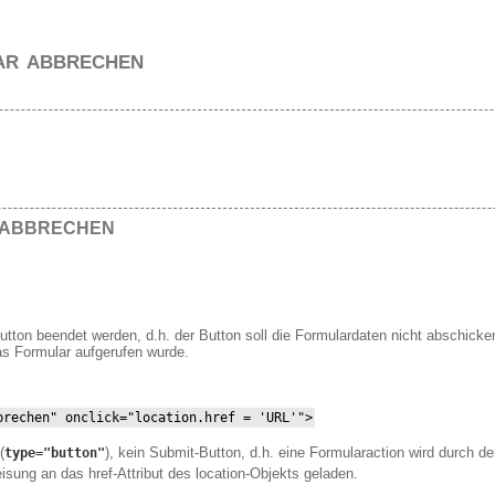
ar abbrechen
R ABBRECHEN
utton beendet werden, d.h. der Button soll die Formulardaten nicht abschicke
as Formular aufgerufen wurde.
brechen" onclick="location.href = 'URL'">
(
), kein Submit-Button, d.h. eine Formularaction wird durch de
type="button"
sung an das href-Attribut des location-Objekts geladen.