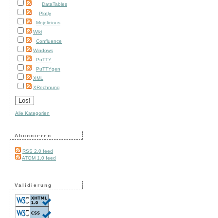
DataTables
Plotly
Mojolicious
Wiki
Confluence
Windows
PuTTY
PuTTYgen
XML
XRechnung
Alle Kategorien
Abonnieren
RSS 2.0 feed
ATOM 1.0 feed
Validierung