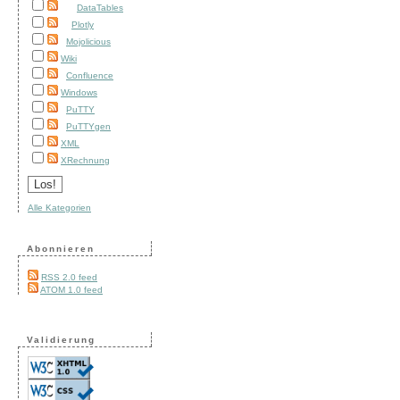
DataTables
Plotly
Mojolicious
Wiki
Confluence
Windows
PuTTY
PuTTYgen
XML
XRechnung
Alle Kategorien
Abonnieren
RSS 2.0 feed
ATOM 1.0 feed
Validierung